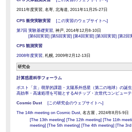
2011年度実習, 名寄, 北海道, 2011年11月25-27日
CPS 衝突実験実習
[この実習のウェブサイトへ]
第7回 実験基礎実習
, 神戸, 2014年12月8-10日
[第6回実習]
[第5回実習]
[第4回実習]
[第3回実習]
[第2回
CPS 観測実習
2008年度実習
, 札幌, 2009年2月12-13日
研究会
計算惑星科学フォーラム
ポスト「京」萌芽的課題・太陽系外惑星（第二の地球）の誕生
高効率・高速処理を可能とするAIチップ・次世代コンピュー
Cosmic Dust
[この研究会のウェブサイトへ]
The 14th meeting on Cosmic Dust
, 名古屋 , 2024年8月5-9日
[The 13th meeting]
[The 12th meeting]
[The 11th meet
meeting]
[The 5th meeting]
[The 4th meeting]
[The 3rd