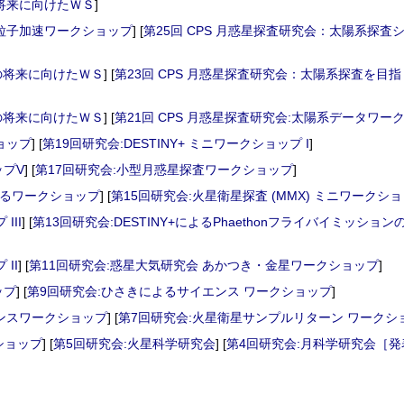
の将来に向けたＷＳ
]
る粒子加速ワークショップ
] [
第25回 CPS 月惑星探査研究会：太陽系探
ムの将来に向けたＷＳ
] [
第23回 CPS 月惑星探査研究会：太陽系探査を目
ムの将来に向けたＷＳ
] [
第21回 CPS 月惑星探査研究会:太陽系データワーク
ョップ
] [
第19回研究会:DESTINY+ ミニワークショップ I
]
ップV
] [
第17回研究会:小型月惑星探査ワークショップ
]
するワークショップ
] [
第15回研究会:火星衛星探査 (MMX) ミニワークショッ
III
] [
第13回研究会:DESTINY+によるPhaethonフライバイミッショ
II
] [
第11回研究会:惑星大気研究会 あかつき・金星ワークショップ
]
ップ
] [
第9回研究会:ひさきによるサイエンス ワークショップ
]
エンスワークショップ
] [
第7回研究会:火星衛星サンプルリターン ワークシ
ショップ
] [
第5回研究会:火星科学研究会
] [
第4回研究会:月科学研究会
［発