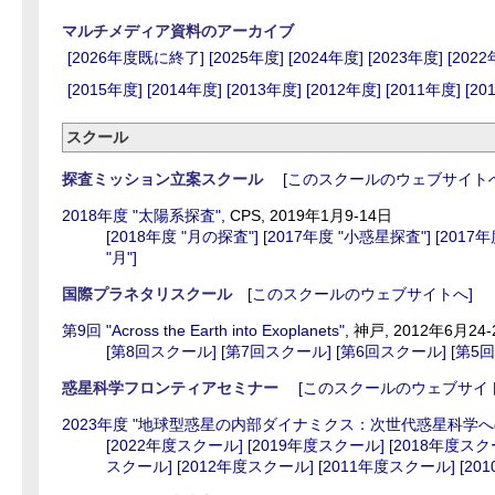
マルチメディア資料のアーカイブ
[2026年度既に終了]
[2025年度]
[2024年度]
[2023年度]
[2022
[2015年度]
[2014年度]
[2013年度]
[2012年度]
[2011年度]
[20
スクール
探査ミッション立案スクール
[このスクールのウェブサイトへ
2018年度 "太陽系探査"
, CPS, 2019年1月9-14日
[2018年度 "月の探査"]
[2017年度 "小惑星探査"]
[2017年度 
"月"]
国際プラネタリスクール
[このスクールのウェブサイトへ]
第9回 "Across the Earth into Exoplanets"
, 神戸, 2012年6月24
[第8回スクール]
[第7回スクール]
[第6回スクール]
[第5
惑星科学フロンティアセミナー
[このスクールのウェブサイト
2023年度 "地球型惑星の内部ダイナミクス：次世代惑星科学へ
[2022年度スクール]
[2019年度スクール]
[2018年度スク
スクール]
[2012年度スクール]
[2011年度スクール]
[20