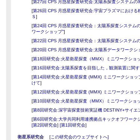
[
第27回 CPS 月惑星探査研究会:太陽系探査システム
[
第26回 CPS 月惑星探査研究会:宇宙プラズマにおけ
Ｓ
]
[
第24回 CPS 月惑星探査研究会：太陽系探査システ
ワークショップ"
]
[
第22回 CPS 月惑星探査研究会：太陽系探査システ
[
第20回 CPS 月惑星探査研究会:太陽系データワークシ
[
第18回研究会:火星衛星探査（MMX）ミニワークショ
[
第16回研究会:太陽系探査を目指した，観測装置に関
[
第14回研究会:火星衛星探査 (MMX) ミニワークショップ 
けて
]
[
第12回研究会:火星衛星探査 (MMX) ミニワークショップ 
[
第10回研究会:火星衛星探査（MMX）ミニワークショ
[
第8回研究会:深宇宙探査技術実証機 DESTINY+サイ
[
第6回研究会:大学共同利用連携拠点キックオフワーク
[第2回研究会]
[第1回研究会]
衛星系研究会
[この研究会のウェブサイトへ]