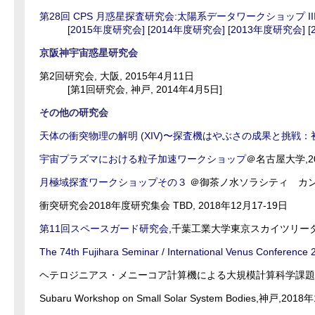
第28回 CPS 月惑星探査研究会:太陽系データワークショップ II
[2015年度研究会]
[2014年度研究会]
[2013年度研究会]
[
京阪神宇宙惑星研究会
第2回研究会, 大阪, 2015年4月11日
[第1回研究会, 神戸, 2014年4月5日]
その他の研究会
天体の衝突物理の解明 (XIV)〜探査機はやぶさの成果と挑戦
宇宙プラズマにおける粒子加速ワークショップ
＠名古屋大学,20
月極域探査ワークショップその３
＠御茶ノ水ソラシティ カンファ
衝突研究会2018年度研究集会 TBD, 2018年12月17-19日
第11回スペースガード研究会
,千葉工業大学東京スカイツリータウ
The 74th Fujihara Seminar / International Venus Conference 
ヘテロジニアス・メニーコア計算機による大規模計算科学課題第3
Subaru Workshop on Small Solar System Bodies,神戸,201