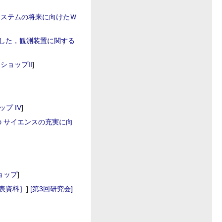
査システムの将来に向けたＷ
指した，観測装置に関する
ショップII
]
プ IV
]
ンの サイエンスの充実に向
ョップ
]
表資料］
]
[第3回研究会]