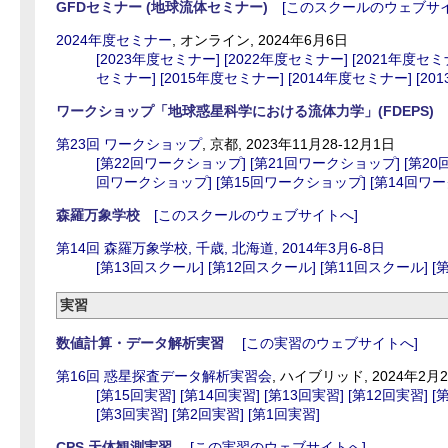
GFDセミナー (地球流体セミナー)
[このスクールのウェブサイ
2024年度セミナー
, オンライン, 2024年6月6日
[2023年度セミナー]
[2022年度セミナー]
[2021年度セミ
セミナー]
[2015年度セミナー]
[2014年度セミナー]
[20
ワークショップ「地球惑星科学における流体力学」(FDEPS)
[
第23回 ワークショップ
, 京都, 2023年11月28-12月1日
[第22回ワークショップ]
[第21回ワークショップ]
[第2
回ワークショップ]
[第15回ワークショップ]
[第14回ワ
森羅万象学校
[このスクールのウェブサイトへ]
第14回 森羅万象学校, 千歳, 北海道, 2014年3月6-8日
[第13回スクール]
[第12回スクール]
[第11回スクール]
[
実習
数値計算・データ解析実習
[この実習のウェブサイトへ]
第16回 惑星探査データ解析実習会
, ハイブリッド, 2024年2月
[第15回実習]
[第14回実習]
[第13回実習]
[第12回実習]
[
[第3回実習]
[第2回実習]
[第1回実習]
CPS 天体観測実習
[この実習のウェブサイトへ]