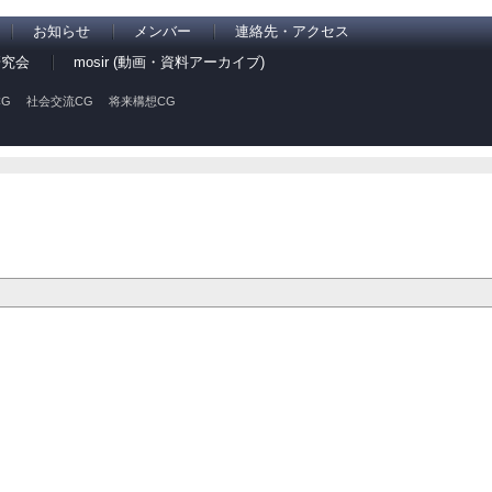
お知らせ
メンバー
連絡先・アクセス
研究会
mosir (動画・資料アーカイブ)
G
社会交流CG
将来構想CG