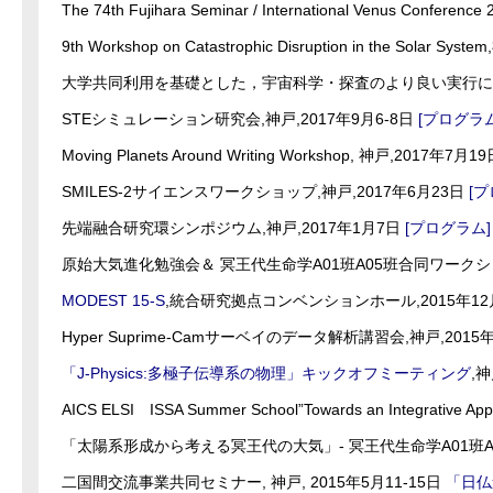
The 74th Fujihara Seminar / International Ven
9th Workshop on Catastrophic Disruption in the Solar S
大学共同利用を基礎とした，宇宙科学・探査のより良い実行に向け
STEシミュレーション研究会,神戸,2017年9月6-8日
[プログラム
Moving Planets Around Writing Workshop, 神戸,2017年7月
SMILES-2サイエンスワークショップ,神戸,2017年6月23日
[
先端融合研究環シンポジウム,神戸,2017年1月7日
[プログラム]
原始大気進化勉強会＆ 冥王代生命学A01班A05班合同ワークショ
MODEST 15-S
,統合研究拠点コンベンションホール,2015年12月
Hyper Suprime-Camサーベイのデータ解析講習会,神戸,2015年
「J-Physics:多極子伝導系の物理」キックオフミーティング
,神
AICS ELSI ISSA Summer School”Towards an Integrative A
「太陽系形成から考える冥王代の大気」- 冥王代生命学A01班A05
二国間交流事業共同セミナー, 神戸, 2015年5月11-15日
「日仏