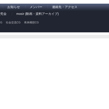
お知らせ
メンバー
連絡先・アクセス
研究会
mosir (動画・資料アーカイブ)
G
社会交流CG
将来構想CG