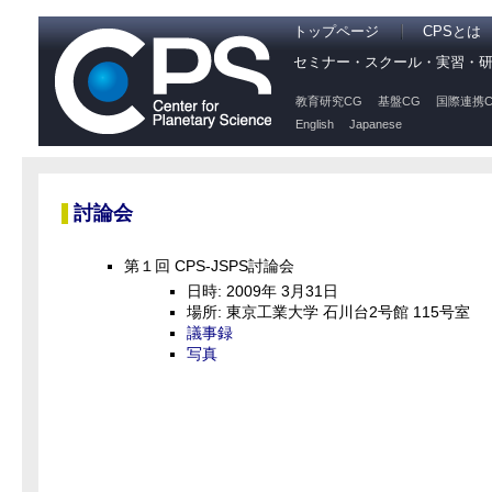
トップページ
CPSとは
セミナー・スクール・実習・
教育研究CG
基盤CG
国際連携C
English
Japanese
討論会
第１回 CPS-JSPS討論会
日時: 2009年 3月31日
場所: 東京工業大学 石川台2号館 115号室
議事録
写真