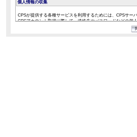
個人情報の収集
CPSが提供する各種サービスを利用するためには、CPSサー
CPSアカウント取得に際して、連絡先やパスワードなどの個
また、利用者が各種サービスを利用する際、入力された情報
個人情報の利用
CPSは、提供いただいた個人情報を、下記の目的の範囲内で
利用者による各自CPSアカウントの情報閲覧
CPSから利用者への連絡
CPSサーバーのセキュリティー確保
CPSの各種サービス向上
また、利用者がCPSに関わる各種研究会等やグループ活動等
ては、提供先のプライバシーポリシーに従います。
個人情報の第三者への提供
上記の利用目的以外、提供いただいた個人情報は、特段の事
ただし、次のいずれかの場合には上記目的以外に個人情報を