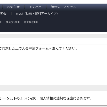
お知らせ
メンバー
連絡先・アクセス
研究会
mosir (動画・資料アーカイブ)
G
社会交流CG
将来構想CG
て同意した上で入会申請フォームへ進んでください。
リシーを以下のように定め、個人情報の適切な保護に努めます。