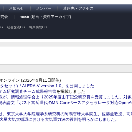
お知らせ
メンバー
連絡先・アクセス
研究会
mosir (動画・資料アーカイブ)
G
社会交流CG
将来構想CG
オンライン (2026年9月11日開催)
)「ALERA-V version 1.0」を公開しました
テム研究調査チーム成果報告書
を掲載しました
教が、情報処理学会より2025年度山下記念研究賞を受賞しました。対
での発表論文「ポスト富岳世代のMN-Coreベースアクセラレータ対応Ope
は、東京大学大学院理学系研究科の阿隅杏珠大学院生、佐藤薫教授、高
し、火星大気大循環における大気重力波の役割を明らかにしました。