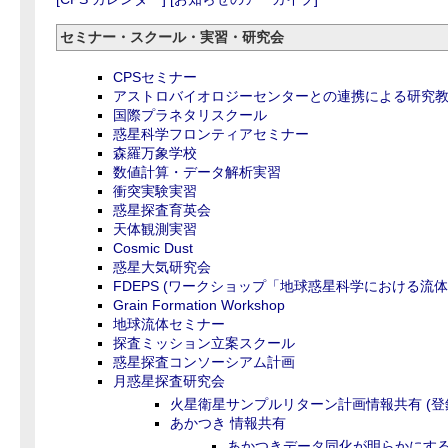
セミナー・スクール・実習・研究会
CPSセミナー
アストロバイオロジーセンターとの連携による研究
国際プラネタリスクール
惑星科学フロンティアセミナー
森羅万象学校
数値計算・データ解析実習
衝突実験実習
惑星探査育英会
天体観測実習
Cosmic Dust
惑星大気研究会
FDEPS (ワークショップ「地球惑星科学における流体
Grain Formation Workshop
地球流体セミナー
探査ミッション立案スクール
惑星探査コンソーシアム計画
月惑星探査研究会
火星衛星サンプルリターン計画情報共有 (登
あかつき 情報共有
あかつきデータ同化が明らかにす