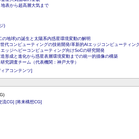
：地表から超高層大気まで
ジ)
二の地球)の誕生と太陽系内惑星環境変動の解明
世代コンピューティングの技術開発/革新的AIエッジコンピューティング技術
エッジヘビーコンピューティング向けSoCの研究開発
構造形成と進化から惑星表層環境変動までの統一的描像の構築
ム研究調査チーム（代表機関：神戸大学）
ディアコンテンツ]
G)
交流CG]
[将来構想CG]