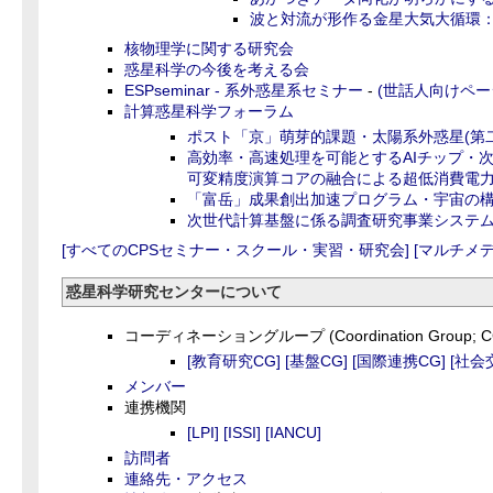
波と対流が形作る金星大気大循環
核物理学に関する研究会
惑星科学の今後を考える会
ESPseminar - 系外惑星系セミナー
-
(世話人向けペー
計算惑星科学フォーラム
ポスト「京」萌芽的課題・太陽系外惑星(第
高効率・高速処理を可能とするAIチップ・次
可変精度演算コアの融合による超低消費電力
「富岳」成果創出加速プログラム・宇宙の
次世代計算基盤に係る調査研究事業システ
[すべてのCPSセミナー・スクール・実習・研究会]
[マルチメ
惑星科学研究センターについて
コーディネーショングループ (Coordination Group; C
[教育研究CG]
[基盤CG]
[国際連携CG]
[社会
メンバー
連携機関
[LPI]
[ISSI]
[IANCU]
訪問者
連絡先・アクセス