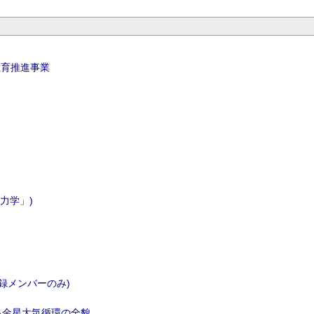
教育推進事業
力学」)
録メンバーのみ)
る金星大気循環の全貌