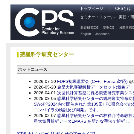
トップページ
CPSとは
セミナー・スクール・実習・
教育研究CG
基盤CG
国際連携C
English
Japanese
惑星科学研究センター
ホットニュース
2026-07-30
FDPS初級講習会 (C++、Fortran対応)
@
2026-05-20
金星大気客観解析データセット(気象データセット
2026-04-01
次世代計算基盤に係る調査研究事業シス
2025-09-05
惑星科学研究センターの綱島隆太特命助
SWoPP2024内で開催された第195回HPC研究会
コンパイラの検討及び開発」です。
2025-03-07
惑星科学研究センターの林祥介特命教授
星大気再解析データEMARS を新たな手法で解析
[CPS カレンダー]
[お知らせのアーカイブ]