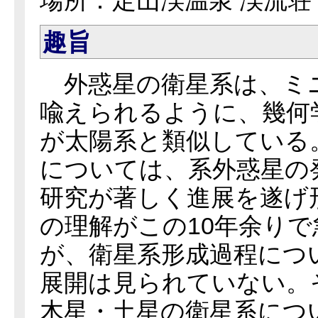
場所：定山渓温泉 渓流荘
趣旨
外惑星の衛星系は、ミ
喩えられるように、幾何
が太陽系と類似している
については、系外惑星の
研究が著しく進展を遂げ
の理解がこの10年余り
が、衛星系形成過程につ
展開は見られていない。
木星・土星の衛星系につ