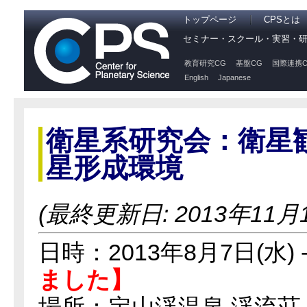
トップページ
CPSとは
セミナー・スクール・実習・
教育研究CG
基盤CG
国際連携C
English
Japanese
衛星系研究会：衛星
星形成環境
(最終更新日: 2013年11月
日時：2013年8月7日(水) -
ました】