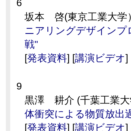
6
坂本 啓(東京工業大学
ニアリングデザインプ
戦"
[
発表資料
] [
講演ビデオ
]
9
黒澤 耕介 (千葉工業
体衝突による物質放出過
[
発表資料
] [
講演ビデオ
]