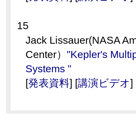
15
Jack Lissauer(NASA A
Center）
"Kepler's Multi
Systems "
[
発表資料
] [
講演ビデオ
]