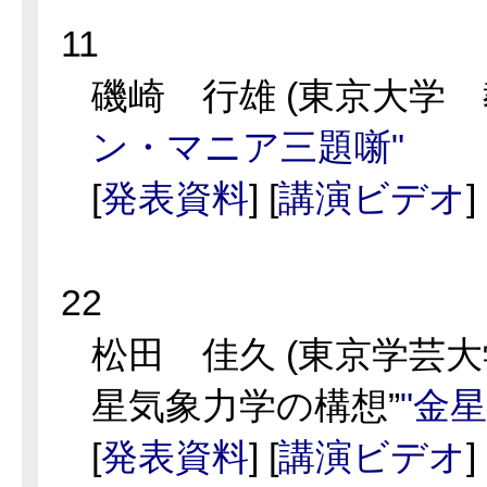
11
磯崎 行雄 (東京大学 
ン・マニア三題噺"
[
発表資料
] [
講演ビデオ
]
22
松田 佳久 (東京学芸大学
星気象力学の構想”
"金
[
発表資料
] [
講演ビデオ
]