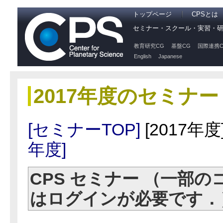
トップページ
CPSとは
セミナー・スクール・実習・
教育研究CG
基盤CG
国際連携C
English
Japanese
2017年度のセミナー
[セミナーTOP]
[2017年度
年度]
CPS セミナー （一部
はログインが必要です．