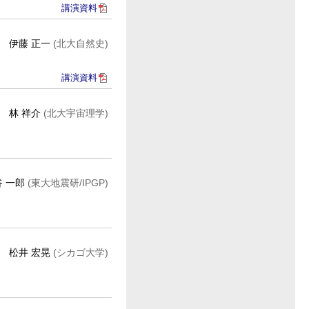
講演資料
伊藤 正一
(北大自然史)
講演資料
林 祥介
(北大宇宙理学)
谷 一郎
(東大地震研/IPGP)
松井 宏晃
(シカゴ大学)