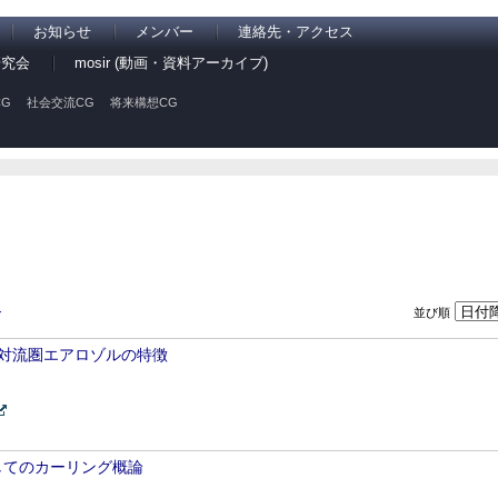
お知らせ
メンバー
連絡先・アクセス
研究会
mosir (動画・資料アーカイブ)
G
社会交流CG
将来構想CG
並び順
ン
木星対流圏エアロゾルの特徴
してのカーリング概論