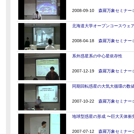
2008-09-10
森羅万象セミナー
北海道大学オープンコースウェ
2008-04-18
森羅万象セミナー
系外惑星系の中心星依存性
2007-12-19
森羅万象セミナー
同期回転惑星の大気大循環の数
2007-10-22
森羅万象セミナー
地球型惑星の形成 〜巨大天体衝
2007-07-12
森羅万象セミナー