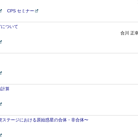
CPS セミナー
アについて
合川 正
値計算
突ステージにおける原始惑星の合体・非合体〜