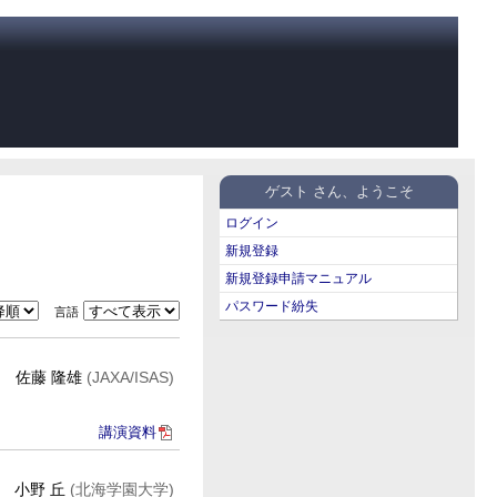
ゲスト さん、ようこそ
ログイン
新規登録
新規登録申請マニュアル
パスワード紛失
言語
佐藤 隆雄
(JAXA/ISAS)
講演資料
小野 丘
(北海学園大学)