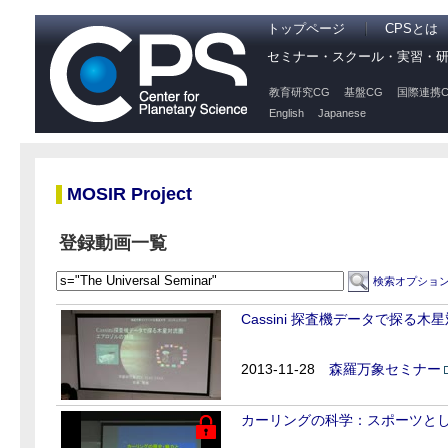
トップページ
CPSとは
セミナー・スクール・実習・
教育研究CG
基盤CG
国際連携C
English
Japanese
MOSIR Project
登録動画一覧
検索オプショ
Cassini 探査機データで探る
2013-11-28
森羅万象セミナー
カーリングの科学：スポーツと