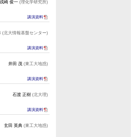
戎崎 俊一
(理化学研究所)
講演資料
幸
(北大情報基盤センター)
講演資料
井田 茂
(東工大地惑)
講演資料
石渡 正樹
(北大理)
講演資料
玄田 英典
(東工大地惑)