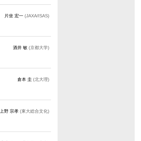
片坐 宏一
(JAXA/ISAS)
酒井 敏
(京都大学)
倉本 圭
(北大理)
上野 宗孝
(東大総合文化)