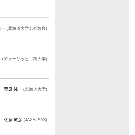
紀一
(北海道大学名誉教授)
司
(チューリッヒ工科大学)
栗原 純一
(北海道大学)
佐藤 毅彦
(JAXA/ISAS)