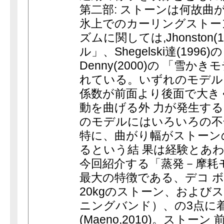
第二部: ストーンは何故曲が
氷上でのカーリングストー
ズムに関しては,Jhonston(
ル」、Shegelski達(199
Denny(2000)の 「雪
れている。いずれのモデル
係数が前面より後面で大き
動を曲げる外 力が発生す
のモデルにはいろいろの不
特に、曲がり幅がストーン
るという結 果は経験とあ
今回紹介する「蒸発－摩耗
最大の特徴である、デコ 
20kgのストーン、および
ニングバンド）、の3点に
(Maeno,2010)。スト