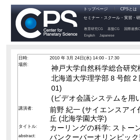
トップページ
CPSとは
セミナー・スクール・実習・
教育研究CG
基盤CG
国際連携C
English
Japanese
日時:
2010 年 3月 24日(水) 14:00 - 17:30
場所:
神戸大学自然科学総合研究棟 3
北海道大学理学部 8 号館 2
01)
(ビデオ会議システムを用
講演者:
前野 紀一 (サイエンスアイ
丘 (北海学園大学)
タイトル:
カーリングの科学: ストー
abstract:
バンクーバーオリンピック