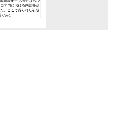
成磁場維持 の条件ならび
K、コア内における内部熱源
．また、ここで得られた初期
能である．