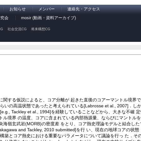
お知らせ
メンバー
連絡先・アクセス
研究会
mosir (動画・資料アーカイブ)
G
社会交流CG
将来構想CG
に関する仮説によると、コア分離が 起きた直後のコアーマントル境界
高温状態であったと考えられている[Labrosse et al., 2007]
, Tackley et al., 1994]を経験していることなどから、大きな不
トル境界 の温度、コアに含まれている内部熱源量、ならびにマントルを
海嶺玄武岩(MORB)の密度差 をとり、コア熱史理論モデルと結合し
05; Nakagawa and Tackley, 2010 submitted]を行 い、現在の地
の構築とコア熱史における重要なパラメータについて議論を行っ た．そ