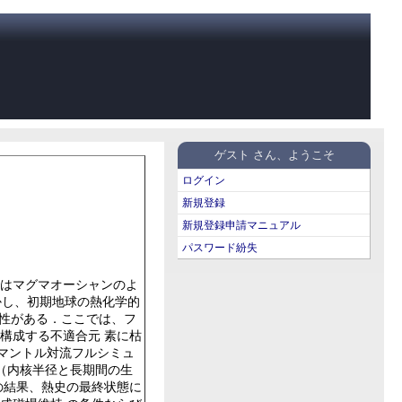
ゲスト さん、ようこそ
ログイン
新規登録
新規登録申請マニュアル
パスワード紛失
ではマグマオーシャンのよ
．しかし、初期地球の熱化学的
確 定性がある．ここでは、フ
構成する不適合元 素に枯
たマントル対流フルシミュ
球コアの状態（内核半径と長期間の生
の結果、熱史の最終状態に