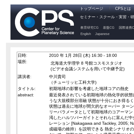
トップページ
CPSとは
セミナー・スクール・実習・
教育研究CG
基盤CG
国際連携C
English
Japanese
日時:
2010 年 1月 28日 (木) 16:30 - 18:00
場所:
北海道大学理学 8 号館コスモスタジオ
(ビデオ会議システムを用いて中継予定)
講演者:
中川貴司
（チューリッヒ工科大学)
タイトル:
初期地球の影響を考慮した地球コアの熱史
abstract:
最近発表されている初期地球の熱化学的状態
うな大規模部分溶融 状態が十分におき得るくらいの
状態は過去に地球が間欠的なオーバー ターン[e.g.
リーパラメータとして初期地球のコアーマン
渇したハルツバーガイトとそれらに富んだ中央
レーション [Nakagawa and Tackley, 20
成磁場の維持）を説明できる 熱史シナリオ