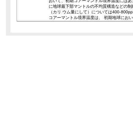
おいて、初期コアーマントル境界温度にはあ
に地球最下部マントルの不均質構造などの制約条
（カリ ウム量にして）については400-80
コアーマントル境界温度は、 初期地球にお