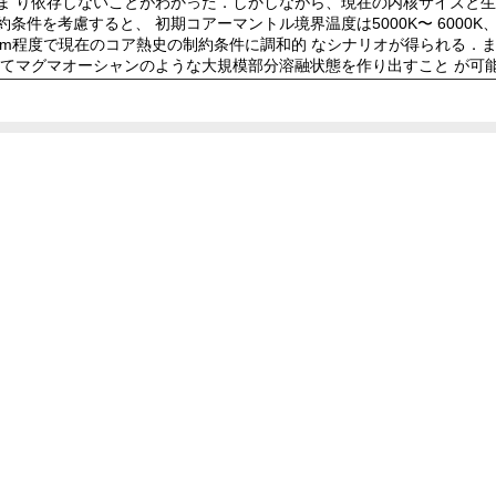
ま り依存しないことがわかった．しかしながら、現在の内核サイズと生
件を考慮すると、 初期コアーマントル境界温度は5000K〜 6000
0ppm程度で現在のコア熱史の制約条件に調和的 なシナリオが得られる
いてマグマオーシャンのような大規模部分溶融状態を作り出すこと が可