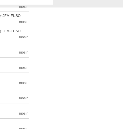
mosir
JEM-EUSO
mosir
JEM-EUSO
mosir
mosir
mosir
ー
mosir
ー
mosir
ー
mosir
ー
mosir