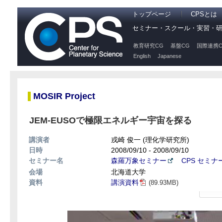
トップページ
CPSとは
セミナー・スクール・実習・
教育研究CG
基盤CG
国際連携C
English
Japanese
MOSIR Project
JEM-EUSOで極限エネルギー宇宙を探る
講演者
戎崎 俊一 (理化学研究所)
日時
2008/09/10 - 2008/09/10
セミナー名
森羅万象セミナー
CPS セミナ
会場
北海道大学
資料
講演資料
(89.93MB)