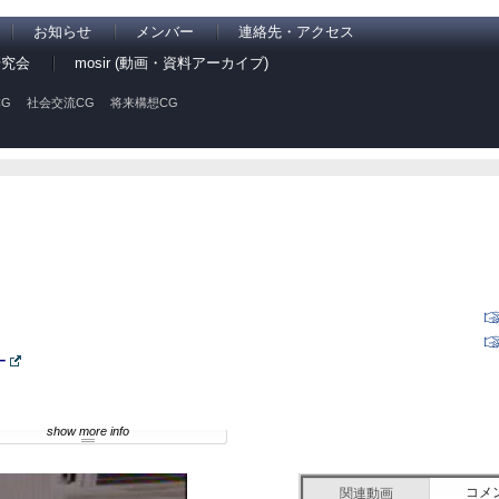
お知らせ
メンバー
連絡先・アクセス
研究会
mosir (動画・資料アーカイブ)
G
社会交流CG
将来構想CG
ー
show more info
コメ
関連動画