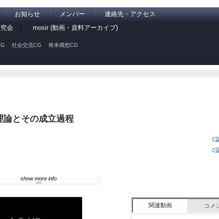
お知らせ
メンバー
連絡先・アクセス
研究会
mosir (動画・資料アーカイブ)
G
社会交流CG
将来構想CG
理論とその成立過程
show more info
関連動画
コメ