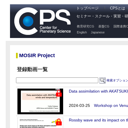
トップページ
CPSとは
セミナー・スクール・実習・
教育研究CG
基盤CG
国際連携C
English
Japanese
MOSIR Project
登録動画一覧
検索オプショ
Data assimilation with AKATSUK
2024-03-25
Workshop on Venus
Rossby wave and its impact on 