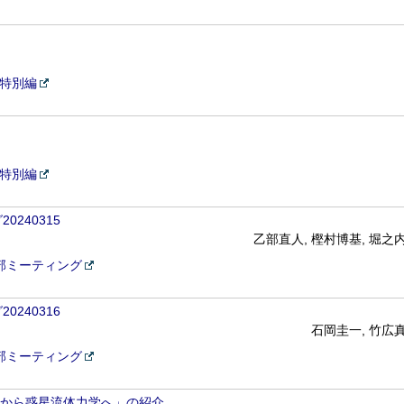
4特別編
4特別編
240315
乙部直人, 樫村博基, 堀之
部ミーティング
240316
石岡圭一, 竹広
部ミーティング
学から惑星流体力学へ」の紹介