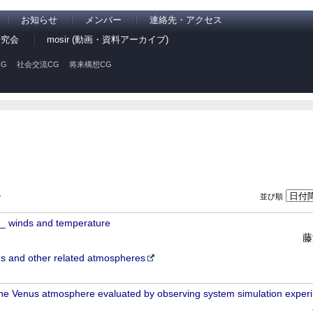
お知らせ
メンバー
連絡先・アクセス
研究会
mosir (動画・資料アーカイブ)
G
社会交流CG
将来構想CG
並び順
ン
I_ winds and temperature
藤
 and other related atmospheres
the Venus atmosphere evaluated by observing system simulation exper