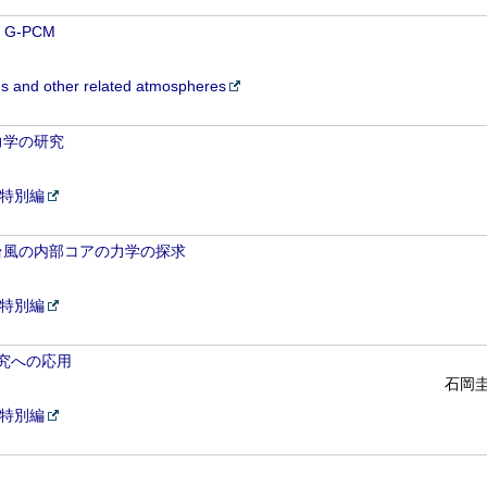
he G-PCM
 and other related atmospheres
力学の研究
4特別編
台風の内部コアの力学の探求
4特別編
研究への応用
石岡
4特別編