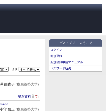
ゲスト さん、ようこそ
ログイン
新規登録
新規登録申請マニュアル
パスワード紛失
言語
澤 由貴子
(慶應義塾大学)
講演資料
iment
小守 信正
(慶應義塾大学)