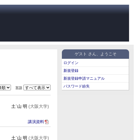
ゲスト さん、ようこそ
ログイン
新規登録
新規登録申請マニュアル
パスワード紛失
言語
土`山 明
(大阪大学)
講演資料
土`山 明
(大阪大学)