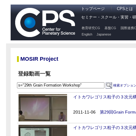
トップページ
CPSとは
セミナー・スクール・実習・
教育研究CG
基盤CG
国際連携C
English
Japanese
MOSIR Project
登録動画一覧
検索オプショ
イトカワレゴリス粒子の３次元構
2011-11-06
第29回Grain Forma
イトカワレゴリス粒子の３次元構