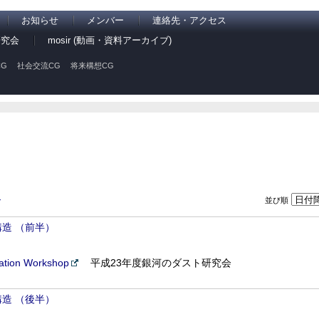
お知らせ
メンバー
連絡先・アクセス
研究会
mosir (動画・資料アーカイブ)
G
社会交流CG
将来構想CG
並び順
ン
造 （前半）
tion Workshop
平成23年度銀河のダスト研究会
造 （後半）