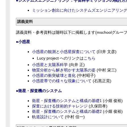
●システムズエンジニアリング：宇宙科学ミッションの検討方
ミッション創出に向けたシステムズエンジニアリン
講義資料
講義資料・参考資料は随時以下に掲載します(mschoolグルー
●小惑星
小惑星の観測と小惑星探査について
(臼井 文彦)
Lucy project へのリンクは
こちら
小惑星と太陽系科学
(向井 正)
物質分析から解き明かす太陽系の姿
(中村 栄三)
小惑星の衝突破壊と進化
(中村昭子)
小惑星帯での様々な現象について
(石黒正晃)
●衛星・探査機のシステム
衛星・探査機のシステムと構成の基礎1
(小畑 俊裕)
探査における技術的チャレンジ
(久保田孝)
衛星・探査機のシステムと構成の基礎2
(小畑 俊裕)
軌道設計について
(中村 信一)