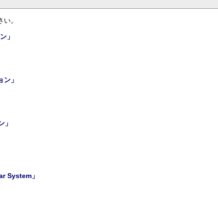
さい。
ョン」
ション」
ン」
ar System」