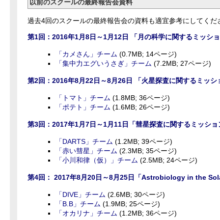
以前のスクールの最終報告会資料
過去4回のスクールの最終報告会の資料も適宜参考にしてくだ
第1回：2016年1月8日～1月12日 「月の科学に関するミッシ
「カメさん」チーム
(0.7MB; 14ページ)
「集中力エグいうさぎ」チーム
(7.2MB; 27ページ)
第2回：2016年8月22日～8月26日 「火星探査に関するミッ
「トマト」チーム
(1.8MB; 36ページ)
「ポテト」チーム
(1.6MB; 26ページ)
第3回：2017年1月7日～1月11日「彗星探査に関するミッショ
「DARTS」チーム
(1.2MB; 39ページ)
「赤い彗星」チーム
(2.3MB; 35ページ)
「小川和律（仮）」チーム
(2.5MB; 24ページ)
第4回： 2017年8月20日～8月25日「Astrobiology in the Sol
「DIVE」チーム
(2.6MB; 30ページ)
「B.B」チーム
(1.9MB; 25ページ)
「オカリナ」チーム
(1.2MB; 36ページ)