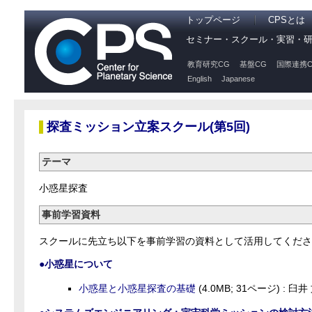
トップページ
CPSとは
セミナー・スクール・実習・
教育研究CG
基盤CG
国際連携C
English
Japanese
探査ミッション立案スクール(第5回)
テーマ
小惑星探査
事前学習資料
スクールに先立ち以下を事前学習の資料として活用してくだ
●小惑星について
小惑星と小惑星探査の基礎
(4.0MB; 31ページ) : 臼