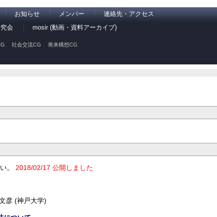
お知らせ
メンバー
連絡先・アクセス
研究会
mosir (動画・資料アーカイブ)
G
社会交流CG
将来構想CG
さい。
2018/02/17 公開しました
井 文彦 (神戸大学)