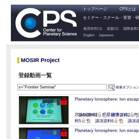
トップページ
CPSとは
セミナー・スクール・実習・
教育研究CG
基盤CG
国際連携C
English
Japanese
MOSIR Project
登録動画一覧
検索オプショ
Planetary Ionosphere: Ion escap
2014-09-02
惑星科学フロンティ
講演資料1
講演資料2
料5
講演資料6
講演資
Planetary Ionosphere: Ion escap