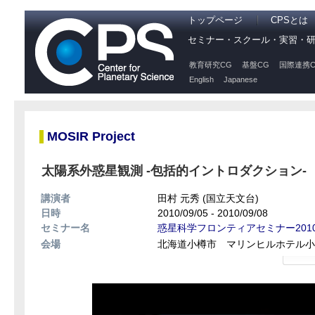
トップページ
CPSとは
セミナー・スクール・実習・
教育研究CG
基盤CG
国際連携C
English
Japanese
MOSIR Project
太陽系外惑星観測 -包括的イントロダクション-
講演者
田村 元秀 (国立天文台)
日時
2010/09/05 - 2010/09/08
セミナー名
惑星科学フロンティアセミナー201
会場
北海道小樽市 マリンヒルホテル小