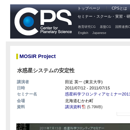
トップページ
CPSとは
セミナー・スクール・実習・
教育研究CG
基盤CG
国際連携C
English
Japanese
MOSIR Project
水惑星システムの安定性
講演者
田近 英一 (東京大学)
日時
2011/07/12 - 2011/07/15
セミナー名
惑星科学フロンティアセミナー201
会場
北海道むかわ町
資料
講演資料
(5.79MB)