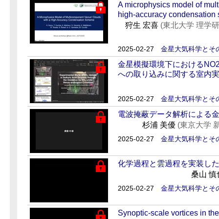
A microphysics model of mul
high-accuracy condensation
狩生 宏喜
(東北大学 理学
2025-02-27
金星大気科学とそ
金星模擬環境下におけるNO
への取り込みに関する室内
2025-02-27
金星大気科学とそ
電波掩蔽データ解析による
杉浦 美優
(東京大学
2025-02-27
金星大気科学とそ
化学過程と雲過程を実装し
桑山 
2025-02-27
金星大気科学とそ
Synoptic-scale vortices in th