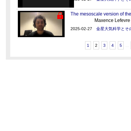
The mesoscale version of t
Maxence Lefevr
2025-02-27
金星大気科学とそ
1
2
3
4
5
...