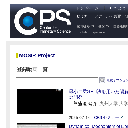
トップページ
CPSとは
セミナー・スクール・実習・
教育研究CG
基盤CG
国際連携C
English
Japanese
MOSIR Project
登録動画一覧
検索オプショ
最小二乗SPH法を用いた陽
の開発
菖蒲迫 健介
(九州大学 大
2025-07-14
CPS セミナー
Dynamical Mechanism of Epis