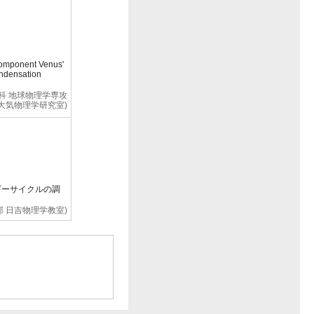
component Venus'
ondensation
究科 地球物理学専攻
大気物理学研究室)
ネルギーサイクルの調
部 日吉物理学教室)
ctures at the