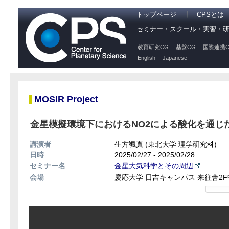
トップページ
CPSとは
セミナー・スクール・実習・
教育研究CG
基盤CG
国際連携C
English
Japanese
MOSIR Project
金星模擬環境下におけるNO2による酸化を通じ
講演者
生方颯真 (東北大学 理学研究科)
日時
2025/02/27 - 2025/02/28
セミナー名
金星大気科学とその周辺
会場
慶応大学 日吉キャンパス 来往舎2F