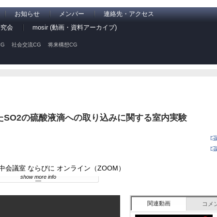
お知らせ
メンバー
連絡先・アクセス
研究会
mosir (動画・資料アーカイブ)
G
社会交流CG
将来構想CG
たSO2の硫酸液滴への取り込みに関する室内実験
中会議室 ならびに オンライン（ZOOM）
show more info
関連動画
コメ