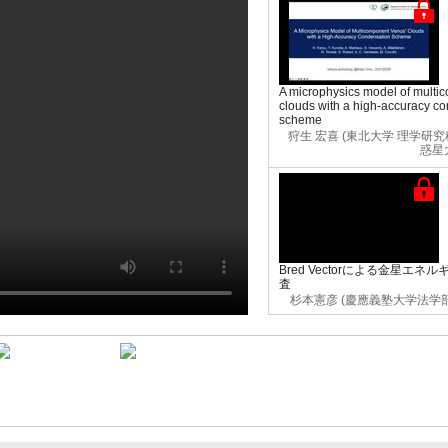
A microphysics model of multi
clouds with a high-accuracy c
scheme
狩生 宏喜 (東北大学 理学研
惑星
Bred Vectorによる金星エ
査
杉本憲彦 (慶應義塾大学法学
00:15:00
00:20:00
Development of mesoscale stru
cloud top of Venus