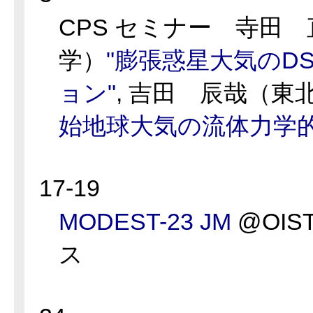
CPS セミナー 寺田
学）
"膨張惑星大気のD
ョン"
, 吉田 辰哉（東
始地球大気の流体力学的
17-19
MODEST-23 JM
@OI
ス