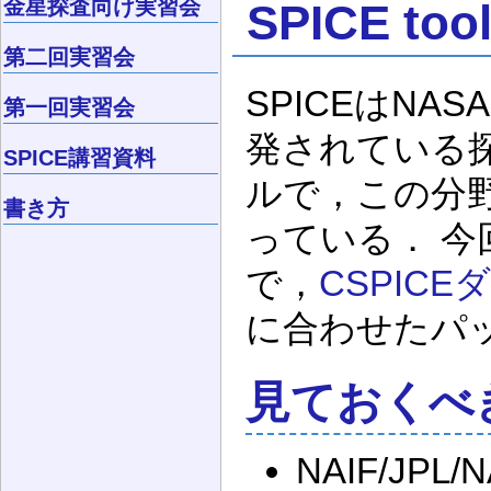
金星探査向け実習会
SPICE tool
第二回実習会
SPICEはNA
第一回実習会
発されている
SPICE講習資料
ルで，この分
書き方
っている． 今
で，
CSPIC
に合わせたパ
見ておくべ
NAIF/JP