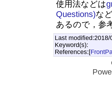
使用法などは
g
Questions)
な
あるので，参
Last modified:2018/
Keyword(s):
References:[
FrontP
Powe