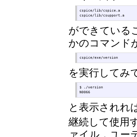
cspice/lib/cspice.a

cspice/lib/csupport.a
ができていること
かのコマンドが
cspice/exe/version
を実行してみ
$ ./version

N0066
と表示されればO
継続して使用
ァイル，ユー