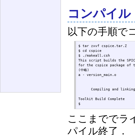
コンパイル
以下の手順で
$ tar zxvf cspice.tar.Z

$ cd cspice

$ ./makeall.csh

This script builds the SPIC
for the cspice package of t
(中略)

a - version_main.o

      Compiling and linking
Toolkit Build Complete

$
ここまででラ
パイル終了．