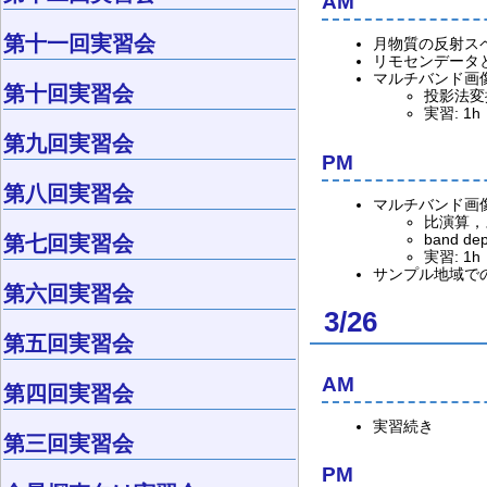
AM
第十一回実習会
月物質の反射スペ
リモセンデータ
マルチバンド画像
第十回実習会
投影法変
実習: 1h
第九回実習会
PM
第八回実習会
マルチバンド画像
比演算，
第七回実習会
band dep
実習: 1h
サンプル地域で
第六回実習会
3/26
第五回実習会
AM
第四回実習会
実習続き
第三回実習会
PM