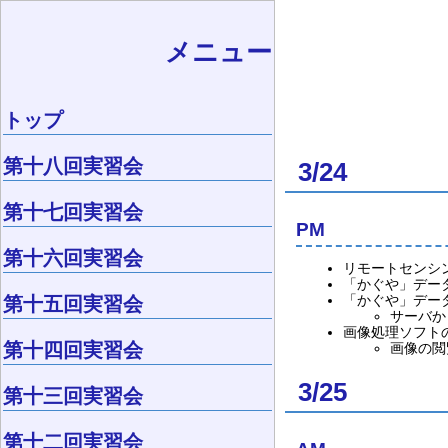
メニュー
トップ
第十八回実習会
3/24
第十七回実習会
PM
第十六回実習会
リモートセンシン
「かぐや」データ
第十五回実習会
「かぐや」デー
サーバか
画像処理ソフト
第十四回実習会
画像の閲覧
3/25
第十三回実習会
第十二回実習会