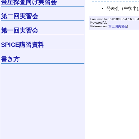
金星探査向け実習会
発表会（午後半
第二回実習会
Last modified:2010/03/24 16:03:
Keyword(s):
References:[
第三回実習会
]
第一回実習会
SPICE講習資料
書き方