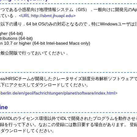
ある小惑星向け地理情報システム（GIS）．一般向けに開発元のApplied Phy
れている．
<URL:http://sbmt.jhuapl.edu>
下の通り．64 bit OSのみの対応となるので，特にWindowsユーザ
her (64-bit)
tributions (64-bit)
 10.7 or higher (64-bit Intel-based Macs only)
一般公開版で行っておいてください．
rs Express/HRSCチームが開発したクレータサイズ頻度分布解析ソフトウェアで
以下にアクセスしてダウンロードしてください。
berlin.de/en/geol/fachrichtungen/planet/software/index.html>
ine
chineはENVI/IDLのライセンス環境以外でIDLで開発されたプログラムを動作
ーザ登録を行って下さい。なおこの登録には数日要する場合があります。 
てダウンロードしてください。