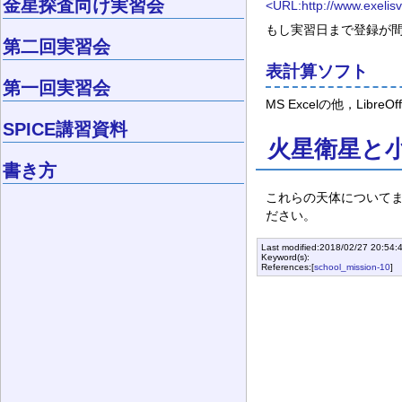
金星探査向け実習会
<URL:http://www.exelisv
もし実習日まで登録が
第二回実習会
表計算ソフト
第一回実習会
MS Excelの他，Lib
SPICE講習資料
火星衛星と
書き方
これらの天体についてま
ださい。
Last modified:2018/02/27 20:54:
Keyword(s):
References:[
school_mission-10
]