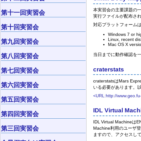
本実習会の主要課題の一つで
第十一回実習会
実行ファイルが配布さ
対応プラットフォームは以
第十回実習会
Windows 7 or hig
Linux, recent dis
第九回実習会
Mac OS X version
当日までに動作確認を
第八回実習会
craterstats
第七回実習会
craterstatsはMa
第六回実習会
いる必要があります。
<URL:http://www.geo.fu-
第五回実習会
IDL Virtual Mach
第四回実習会
IDL Virtual Ma
第三回実習会
Machine利用のユ
ますので、アクセスし