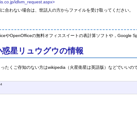
is.co.jp/idlvm_request.aspx>
間に合わない場合は、世話人の方からファイルを受け取ってください。
reOfficeやOpenOfficeの無料オフィススイートの表計算ソフトや，Goog
小惑星リュウグウの情報
ったくご存知のない方はwikipedia（火星衛星は英語版）などでい
44