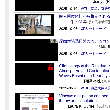
Jianyu (R
2025-10-10
WTK (惑星大気研
酸素同位体比から推定され
牛久保 孝行
(海洋研究
2025-10-06
CPS セミナー
原始太陽系円盤におけるコ
福田 
2025-10-06
CPS セミナー
Climatology of the Residual 
Atmosphere and Contributio
Waves Based on a Reanalysi
阿隅 杏珠
(東
2025-08-20
WTK (惑星大気研
Viscous dissipation and heat t
theory and simulations
Laura K. Currie
(核融合科