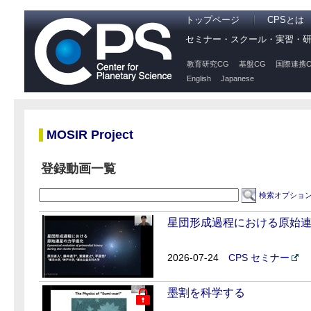
トップページ
CPSとは
セミナー・スクール・実習・
教育研究CG
基盤CG
国際連携C
English
Japanese
MOSIR Project
登録動画一覧
検索オプショ
星団形成過程における原始
2026-07-24
CPS セミナー
墨割を科学する