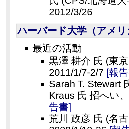
氏 (CPS/北海道大
2012/3/26
ハーバード大学（アメリ
最近の活動
黒澤 耕介 氏 (東
2011/1/7-2/7
[報告
Sarah T. Stewart
Kraus 氏 招へい、2
告書]
荒川 政彦 氏 (名