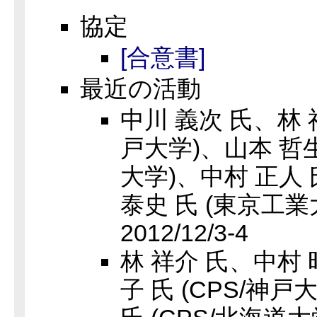
協定
[合意書]
最近の活動
中川 義次 氏、林 祥
戸大学)、山本 哲生
大学)、中村 正人 氏
泰史 氏 (東京工業
2012/12/3-4
林 祥介 氏、中村 
子 氏 (CPS/神戸