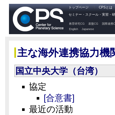
トップページ
CPSとは
セミナー・スクール・実習・
教育研究CG
基盤CG
国際連携C
English
Japanese
主な海外連携協力機
国立中央大学（台湾）
協定
[合意書]
最近の活動