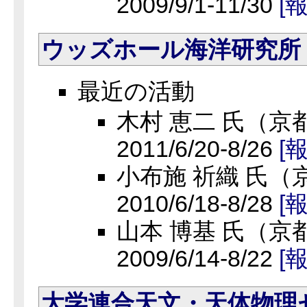
2009/9/1-11/30
[
ウッズホール海洋研究所
最近の活動
木村 恵二 氏（京
2011/6/20-8/26
[
小布施 祈織 氏
2010/6/18-8/28
[
山本 博基 氏（京
2009/6/14-8/22
[
大学連合天文・天体物理