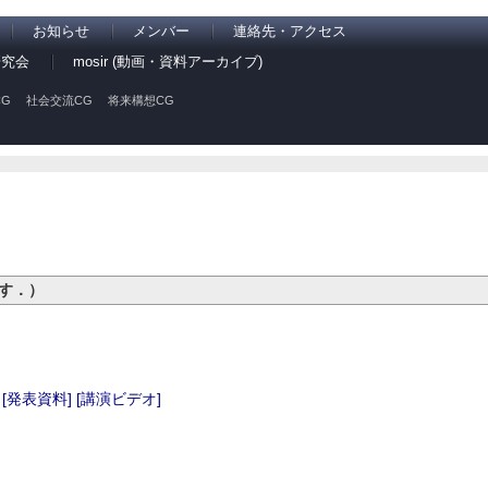
お知らせ
メンバー
連絡先・アクセス
研究会
mosir (動画・資料アーカイブ)
G
社会交流CG
将来構想CG
です．）
[発表資料]
[講演ビデオ]