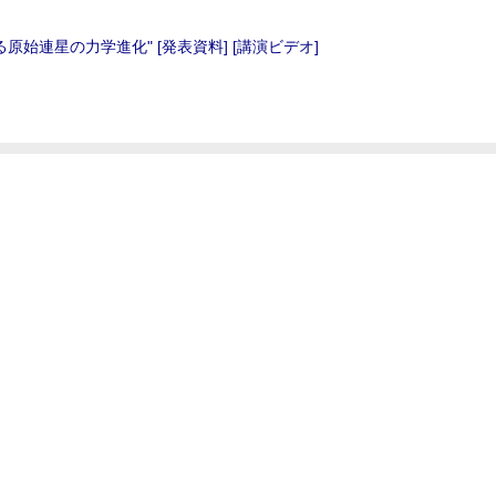
る原始連星の力学進化"
[発表資料]
[講演ビデオ]