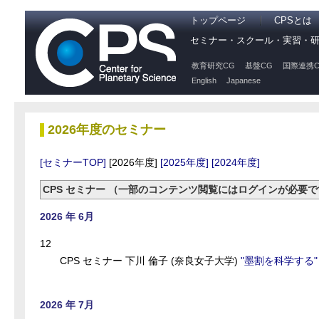
トップページ
CPSとは
セミナー・スクール・実習・
教育研究CG
基盤CG
国際連携C
English
Japanese
2026年度のセミナー
[セミナーTOP]
[2026年度]
[2025年度]
[2024年度]
CPS セミナー （一部のコンテンツ閲覧にはログインが必要
2026 年 6月
12
CPS セミナー 下川 倫子 (奈良女子大学)
"墨割を科学する"
2026 年 7月