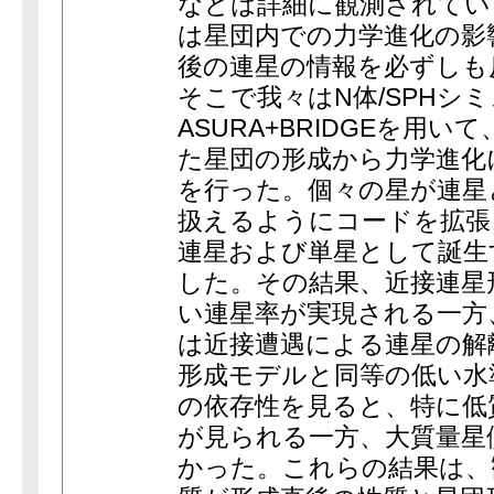
などは詳細に観測されてい
は星団内での力学進化の影
後の連星の情報を必ずしも
そこで我々はN体/SPHシ
ASURA+BRIDGEを用
た星団の形成から力学進化
を行った。個々の星が連星
扱えるようにコードを拡張
連星および単星として誕生
した。その結果、近接連星
い連星率が実現される一方
は近接遭遇による連星の解
形成モデルと同等の低い水
の依存性を見ると、特に低
が見られる一方、大質量星
かった。これらの結果は、