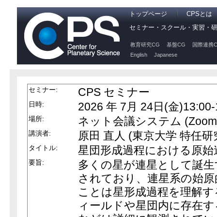
トップページ
CPSとは
セミナー・スクール・実習・
教育研究CG
基盤CG
国際連携C
English
Japanese
セミナー:
CPS セミナー
日時:
2026 年 7月 24日(金)13:00-
場所:
ネット会議システム (Zoom
講演者:
原田 直人 (東京大学 特任研
タイトル:
星団形成過程における原始
要旨:
多くの星が連星として誕生
されており、連星系の始原
ことは星形成過程を理解す
ィールドや星団内に存在す