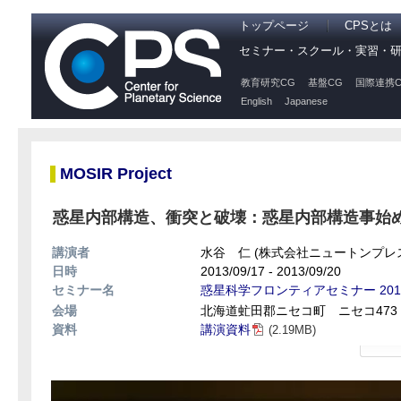
トップページ
CPSとは
セミナー・スクール・実習・
教育研究CG
基盤CG
国際連携C
English
Japanese
MOSIR Project
惑星内部構造、衝突と破壊：惑星内部構造事始め (
講演者
水谷 仁 (株式会社ニュートンプレ
日時
2013/09/17 - 2013/09/20
セミナー名
惑星科学フロンティアセミナー 201
会場
北海道虻田郡ニセコ町 ニセコ473
資料
講演資料
(2.19MB)