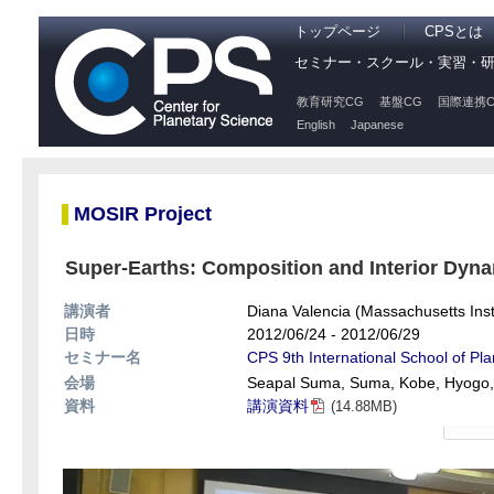
トップページ
CPSとは
セミナー・スクール・実習・
教育研究CG
基盤CG
国際連携C
English
Japanese
MOSIR Project
Super-Earths: Composition and Interior Dyna
講演者
Diana Valencia (Massachusetts Inst
日時
2012/06/24 - 2012/06/29
セミナー名
CPS 9th International School of Pl
会場
Seapal Suma, Suma, Kobe, Hyogo,
資料
講演資料
(14.88MB)