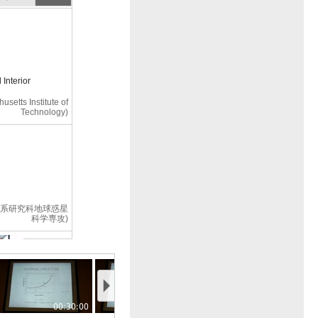
Interior
setts Institute of
Technology)
学系研究科地球惑星
科学専攻)
研究
00:30:00
00:35:00
00:40:00
生命研究所・特任准