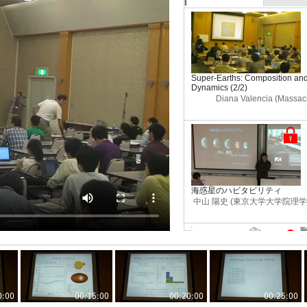
Super-Earths: Composition and 
Dynamics (2/2)
Diana Valencia (Massachu
海惑星のハビタビリティ
中山 陽史 (東京大学大学院理
系外惑星時代のハビタブル惑星
0:00
00:15:00
00:20:00
00:25:00
小玉 貴則 (東京科学大学地球