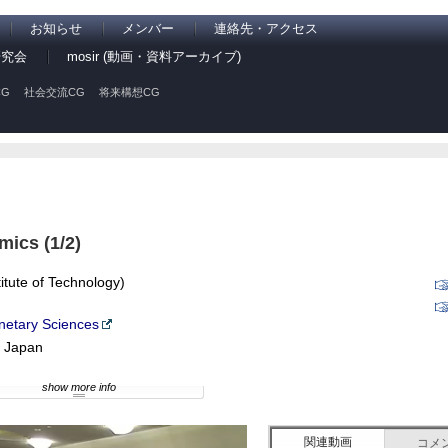
お知らせ
メンバー
連絡先・アクセス
研究会
mosir (動画・資料アーカイブ)
G
社会交流CG
将来構想CG
mics (1/2)
itute of Technology)
anetary Sciences
 Japan
show more info
関連動画
コメ