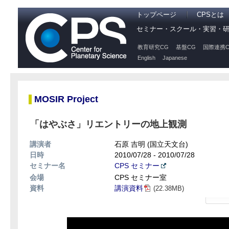
トップページ
CPSとは
セミナー・スクール・実習・
教育研究CG
基盤CG
国際連携C
English
Japanese
MOSIR Project
「はやぶさ」リエントリーの地上観測
講演者
石原 吉明 (国立天文台)
日時
2010/07/28 - 2010/07/28
セミナー名
CPS セミナー
会場
CPS セミナー室
資料
講演資料
(22.38MB)