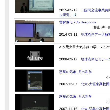
2015-05-12
二国間交流事業共
ル研究」
雲解像モデル deepconv
杉山 耕一
2014-03-11
地球流体データ解
3 次元火星大気非静力学モデル
2008-09-17
地球流体セミナー
惑星の気象, 月の科学
小
2007-12-07
北大-大垣東高校間
惑星の気象, 月の科学
小
2007-11-16
北大-羽島北高校間