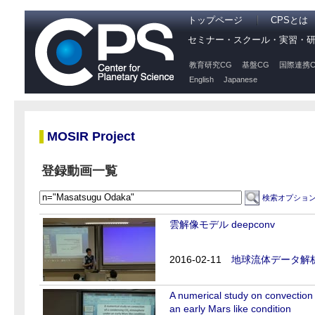
トップページ
CPSとは
セミナー・スクール・実習・
教育研究CG
基盤CG
国際連携C
English
Japanese
MOSIR Project
登録動画一覧
検索オプショ
雲解像モデル deepconv
2016-02-11
地球流体データ解
A numerical study on convectio
an early Mars like condition