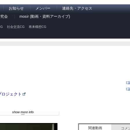
お知らせ
メンバー
連絡先・アクセス
研究会
mosir (動画・資料アーカイブ)
G
社会交流CG
将来構想CG
プロジェクト
show more info
関連動画
コメ