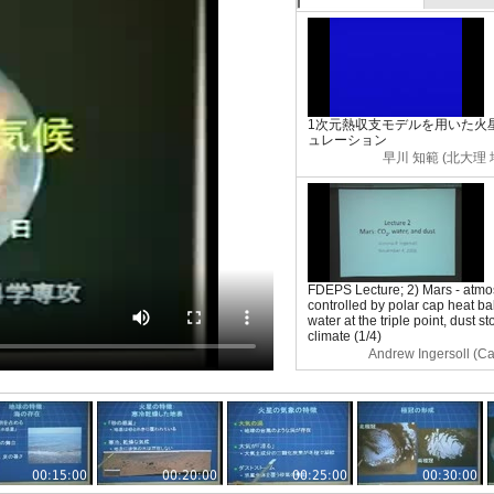
1次元熱収支モデルを用いた火
ュレーション
早川 知範 (北大理
FDEPS Lecture; 2) Mars - atmo
controlled by polar cap heat b
water at the triple point, dust 
climate (1/4)
Andrew Ingersoll (Cali
00:15:00
00:20:00
00:25:00
00:30:00