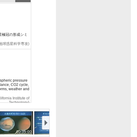
星極冠の形成シミ
 地球惑星科学専攻)
spheric pressure
alance, CO2 cycle,
storms, weather and
fornia Institute of
Technology)
00:35:00
00:40:00
00:45:00
00:50: