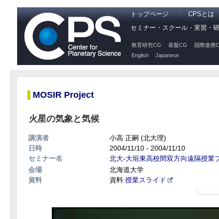
トップページ
CPSとは
セミナー・スクール・実習・
教育研究CG
基盤CG
国際連携C
English
Japanese
MOSIR Project
火星の気象と気候
講演者
小高 正嗣 (北大理)
日時
2004/11/10 - 2004/11/10
セミナー名
北大-大垣東高校間双方向遠隔授業
会場
北海道大学
資料
資料:
授業スライド