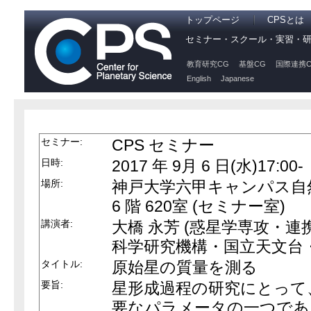
トップページ
CPSとは
セミナー・スクール・実習・
教育研究CG
基盤CG
国際連携C
English
Japanese
セミナー:
CPS セミナー
日時:
2017 年 9月 6 日(水)17:00-
場所:
神戸大学六甲キャンパス自然
6 階 620室 (セミナー室)
講演者:
大橋 永芳 (惑星学専攻・連
科学研究機構・国立天文台
タイトル:
原始星の質量を測る
要旨:
星形成過程の研究にとって
要なパラメータの一つであ