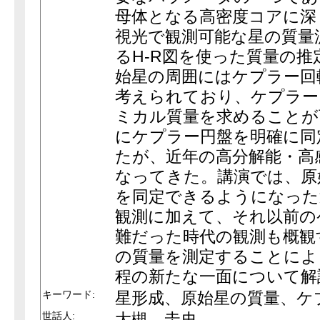
母体となる高密度コアに深
視光で観測可能な星の質量
るH-R図を使った質量の
始星の周囲にはケプラー回
考えられており、ケプラー
ミカル質量を求めることが
にケプラー円盤を明確に同
たが、近年の高分解能・高
なってきた。講演では、原
を同定できるようになった
観測に加えて、それ以前の
難だった時代の観測も概観
の質量を測定することによ
程の新たな一面について解
キーワード:
星形成、原始星の質量、ケ
世話人:
大槻 圭史