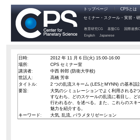
トップページ
CPSとは
セミナー・スクール・実習・
教育研究CG
基盤CG
国際連携C
English
Japanese
日時:
2012 年 11 月 6 日(火) 15:00-16:00
場所:
CPS セミナー室
講演者:
中西 幹郎 (防衛大学校)
世話人:
高橋 芳幸
タイトル:
2 つの乱流スキーム (LESとMYNN) の基本設
要旨:
大気のシミュレーションでよく利用される2つ
すなわち、どのスケールの乱流に着目し、ど
行われるか、を述べる。また、これらのスキ
魅力を紹介する。
キーワード:
大気, 乱流, パラメタリゼーション