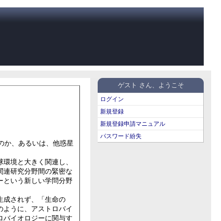
ゲスト さん、ようこそ
ログイン
新規登録
新規登録申請マニュアル
パスワード紛失
のか、あるいは、他惑星
球環境と大きく関連し、
関連研究分野間の緊密な
ーという新しい学問分野
生成されず、「生命の
のように、アストロバイ
ロバイオロジーに関与す