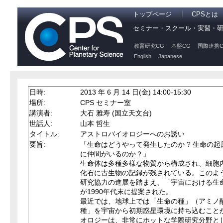
トップページ
CPSとは
セミナー・スクール・実習・
教育研究CG
基盤CG
国際連携C
English
Japanese
日時:
2013 年 6 月 14 日(金) 14:00-15:30
場所:
CPS セミナー室
講演者:
大石 雅寿 (国立天文台)
世話人:
山本 哲生
タイトル:
アストロバイオロジーへのお誘い
要旨:
「生命はどうやって発生したのか ? 生命の
に仲間がいるのか？」
生命体は多種多様な物質から構成され、細胞
化石に古生物の記録が残されている。このよ
研究協力の進展を踏まえ、「宇宙における生
が1990年代末に提案された。
最近では、地球上では「生命の種」（アミノ
種」を宇宙から初期惑星環境に持ち込むこと
オロジーは、非常にホットな学際研究分野と