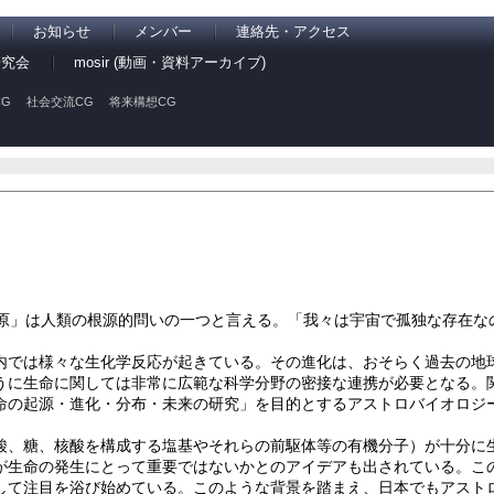
お知らせ
メンバー
連絡先・アクセス
研究会
mosir (動画・資料アーカイブ)
G
社会交流CG
将来構想CG
起原」は人類の根源的問いの一つと言える。「我々は宇宙で孤独な存在な
内では様々な生化学反応が起きている。その進化は、おそらく過去の地
うに生命に関しては非常に広範な科学分野の密接な連携が必要となる。
命の起源・進化・分布・未来の研究」を目的とするアストロバイオロジ
酸、糖、核酸を構成する塩基やそれらの前駆体等の有機分子）が十分に
が生命の発生にとって重要ではないかとのアイデアも出されている。こ
して注目を浴び始めている。このような背景を踏まえ、日本でもアスト