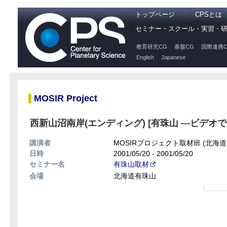
トップページ
CPSとは
セミナー・スクール・実習・
教育研究CG
基盤CG
国際連携C
English
Japanese
MOSIR Project
西新山沼南岸(エンディング) [有珠山 ---ビデオ
講演者
MOSIRプロジェクト取材班 (北海
日時
2001/05/20 - 2001/05/20
セミナー名
有珠山取材
会場
北海道有珠山