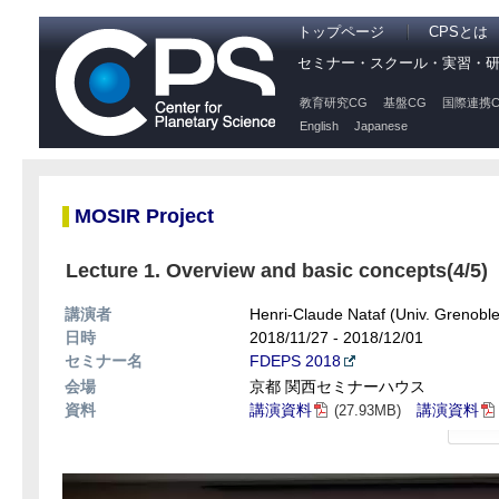
トップページ
CPSとは
セミナー・スクール・実習・
教育研究CG
基盤CG
国際連携C
English
Japanese
MOSIR Project
Lecture 1. Overview and basic concepts(4/5)
講演者
Henri-Claude Nataf (Univ. Grenoble
日時
2018/11/27 - 2018/12/01
セミナー名
FDEPS 2018
会場
京都 関西セミナーハウス
資料
講演資料
講演資料
(27.93MB)