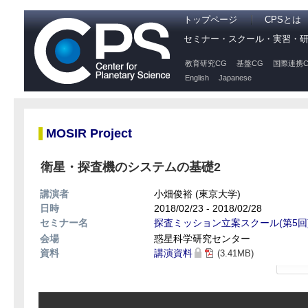
トップページ
CPSとは
セミナー・スクール・実習・
教育研究CG
基盤CG
国際連携C
English
Japanese
MOSIR Project
衛星・探査機のシステムの基礎2
講演者
小畑俊裕 (東京大学)
日時
2018/02/23 - 2018/02/28
セミナー名
探査ミッション立案スクール(第5回
会場
惑星科学研究センター
資料
講演資料
(3.41MB)