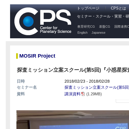
トップページ
CPSとは
セミナー・スクール・実習・
教育研究CG
基盤CG
国際連携C
English
Japanese
MOSIR Project
探査ミッション立案スクール(第5回)『小惑星
日時
2018/02/23 - 2018/02/28
セミナー名
探査ミッション立案スクール(第5回
資料
講演資料
(1.29MB)