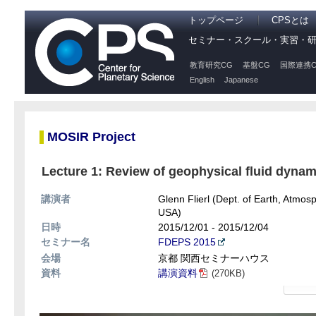
トップページ
CPSとは
セミナー・スクール・実習・
教育研究CG
基盤CG
国際連携C
English
Japanese
MOSIR Project
Lecture 1: Review of geophysical fluid dynami
講演者
Glenn Flierl (Dept. of Earth, Atmos
USA)
日時
2015/12/01 - 2015/12/04
セミナー名
FDEPS 2015
会場
京都 関西セミナーハウス
資料
講演資料
(270KB)