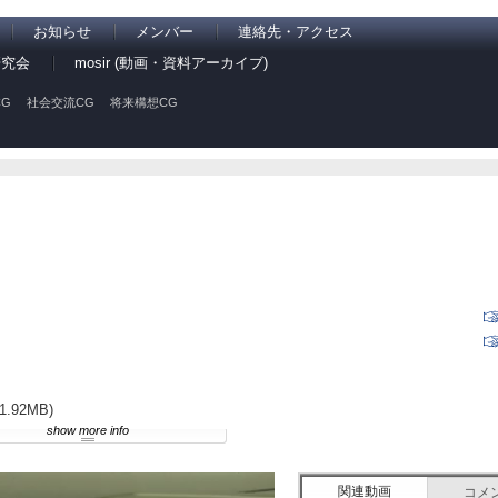
お知らせ
メンバー
連絡先・アクセス
研究会
mosir (動画・資料アーカイブ)
G
社会交流CG
将来構想CG
(1.92MB)
show more info
関連動画
コメ