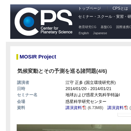
トップページ
CPSとは
セミナー・スクール・実習・
教育研究CG
基盤CG
国際連携C
English
Japanese
MOSIR Project
気候変動とその予測を巡る諸問題(4/6)
講演者
江守 正多 (国立環境研究所)
日時
2014/01/20 - 2014/01/21
セミナー名
地球および惑星大気科学特論I
会場
惑星科学研究センター
資料
講演資料
講演資料
(6.73MB)