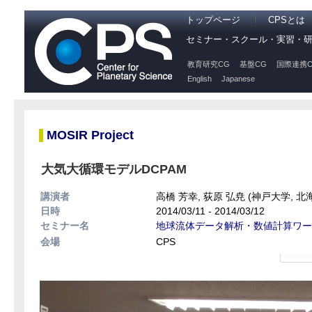
トップページ
CPSとは
セミナー・スクール・実習・
教育研究CG
基盤CG
国際連携C
English
Japanese
MOSIR Project
大気大循環モデルDCPAM
講演者
高橋 芳幸, 荻原 弘尭 (神戸大学, 北
日時
2014/03/11 - 2014/03/12
セミナー名
地球流体データ解析・数値計算ワー
会場
CPS