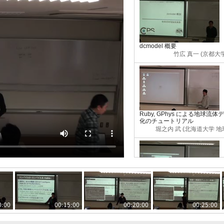
dcmodel 概要
竹広 真一 (京都大
Ruby, GPhys による地球
化のチュートリアル
堀之内 武 (北海道大学 
本実習で使用する LiveUSB/D
佐々木 洋
0:00
00:15:00
00:20:00
00:25:00