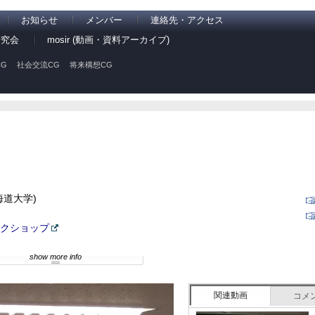
お知らせ
メンバー
連絡先・アクセス
研究会
mosir (動画・資料アーカイブ)
G
社会交流CG
将来構想CG
海道大学)
クショップ
show more info
関連動画
コメ