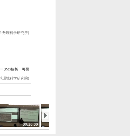
学 数理科学研究所)
流体データの解析・可視
地球環境科学研究院)
VD について
平 (京大 数学教室)
00:30:00
00:35:00
00:40:00