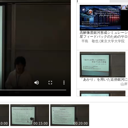
高解像度銀河形成シミュレーシ
星フィードバックのためのサロ
平島 敬也 (東京大学大学院
「あかり」を用いた近傍銀河に
山岸
銀河のダストサイズ分布進化
浅野
10:00
00:15:00
00:20:00