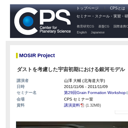
トップページ
CPSとは
セミナー・スクール・実習・
教育研究CG
基盤CG
国際連携C
English
Japanese
MOSIR Project
ダストを考慮した宇宙初期における銀河モデル
講演者
山澤 大輔 (北海道大学)
日時
2011/11/06 - 2011/11/09
セミナー名
第29回Grain Formation Workshop
会場
CPS セミナー室
資料
講演資料
(1.32MB)