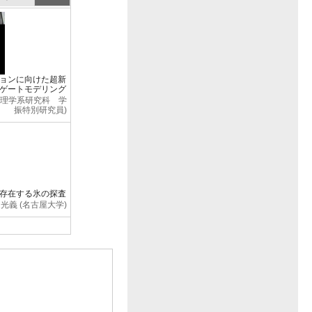
ョンに向けた超新
ゲートモデリング
 理学系研究科 学
振特別研究員)
存在する氷の探査
 光義 (名古屋大学)
 良輔 (名古屋大学)