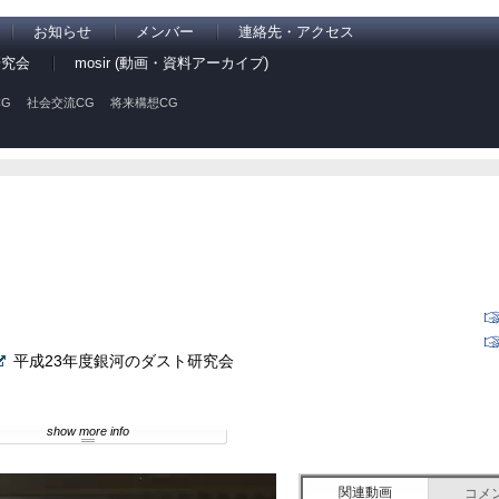
お知らせ
メンバー
連絡先・アクセス
研究会
mosir (動画・資料アーカイブ)
G
社会交流CG
将来構想CG
平成23年度銀河のダスト研究会
show more info
関連動画
コメ