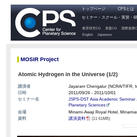
トップページ
CPSとは
セミナー・スクール・実習・
教育研究CG
基盤CG
国際連携C
English
Japanese
MOSIR Project
Atomic Hydrogen in the Universe (1/2)
講演者
Jayaram Chengalur (NCRA/TIFR, I
日時
2011/09/26 - 2011/10/01
セミナー名
JSPS-DST Asia Academic Seminar / 
Planetary Sciences
会場
Minami-Awaji Royal Hotel, Minamia
資料
講演資料
(11.61MB)