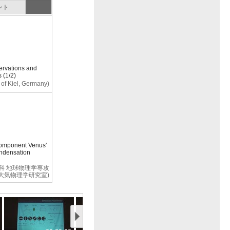
ント
servations and
 (1/2)
 of Kiel, Germany)
component Venus'
ondensation
究科 地球物理学専攻
大気物理学研究室)