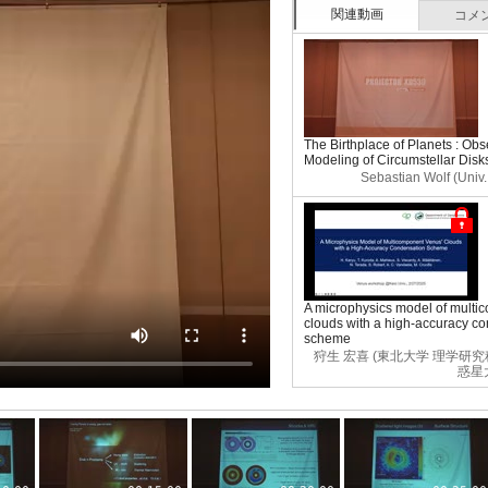
関連動画
コメ
The Birthplace of Planets : Ob
Modeling of Circumstellar Disks
Sebastian Wolf (Univ.
A microphysics model of multi
clouds with a high-accuracy c
scheme
狩生 宏喜 (東北大学 理学研
惑星