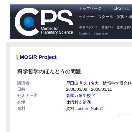
トップページ
CPSとは
セミナー・スクール・実習・
教育研究CG
基盤CG
国際連携C
English
Japanese
MOSIR Project
科学哲学のほんとうの問題
講演者
戸田山 和久 (名大・情報科学研究科
日時
2005/03/09 - 2005/03/11
セミナー名
森羅万象学校
会場
休暇村支笏湖
資料
資料:
Lecture Note