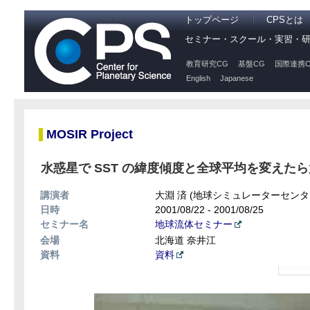
トップページ
CPSとは
セミナー・スクール・実習・
教育研究CG
基盤CG
国際連携C
English
Japanese
MOSIR Project
水惑星で SST の緯度傾度と全球平均を変えたら大循
講演者
大淵 済 (地球シミュレーターセンタ
日時
2001/08/22 - 2001/08/25
セミナー名
地球流体セミナー
会場
北海道 奈井江
資料
資料