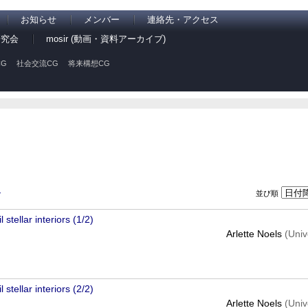
お知らせ
メンバー
連絡先・アクセス
研究会
mosir (動画・資料アーカイブ)
G
社会交流CG
将来構想CG
並び順
ン
stellar interiors (1/2)
Arlette Noels
(Univ
stellar interiors (2/2)
Arlette Noels
(Univ