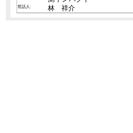
世話人:
林 祥介