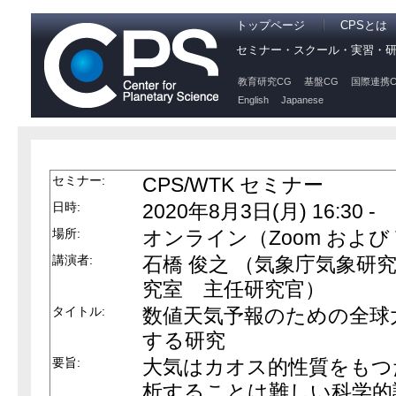
トップページ
CPSとは
セミナー・スクール・実習・
教育研究CG
基盤CG
国際連携C
English
Japanese
セミナー:
CPS/WTK セミナー
日時:
2020年8月3日(月) 16:30 -
場所:
オンライン（Zoom および
講演者:
石橋 俊之 （気象庁気象研究
究室 主任研究官）
タイトル:
数値天気予報のための全球
する研究
要旨:
大気はカオス的性質をもつ
析することは難しい科学的