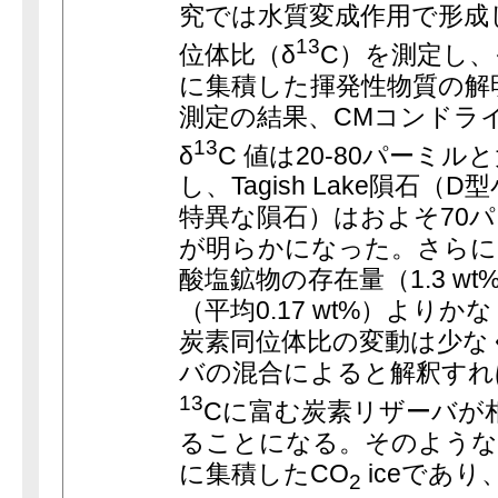
究では水質変成作用で形成
13
位体比（δ
C）を測定し
に集積した揮発性物質の解
測定の結果、CMコンドラ
13
δ
C 値は20-80パーミ
し、Tagish Lake隕石
特異な隕石）はおよそ70
が明らかになった。さらに、Ta
酸塩鉱物の存在量（1.3 w
（平均0.17 wt%）より
炭素同位体比の変動は少な
バの混合によると解釈すれば、T
13
Cに富む炭素リザーバが
ることになる。そのような
に集積したCO
iceであり、
2