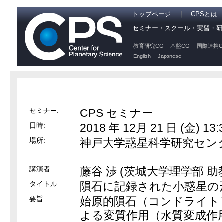
トップページ
CPSとは
セミナー・スクール・実習・
教育研究CG
基盤CG
国際連携C
English
Japanese
セミナー:
CPS セミナー
日時:
2018 年 12月 21 日 (金) 13:
場所:
神戸大学惑星科学研究セン
講演者:
藤谷 渉 (茨城大学理学部 助
タイトル:
隕石に記録された小惑星の
要旨:
始原的隕石（コンドライト
よる変質作用（水質変成作